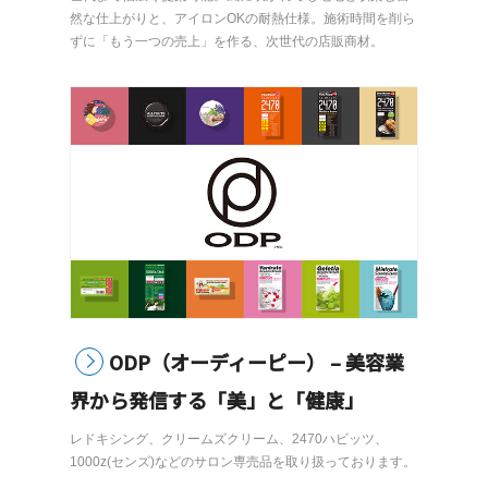
然な仕上がりと、アイロンOKの耐熱仕様。施術時間を削ら
ずに「もう一つの売上」を作る、次世代の店販商材。
ODP（オーディーピー） – 美容業
界から発信する「美」と「健康」
レドキシング、クリームズクリーム、2470ハビッツ、
1000z(センズ)などのサロン専売品を取り扱っております。