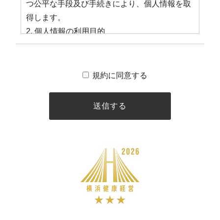
つ公平な手段及び手続きにより、個人情報を取
得します。
2. 個人情報の利用目的
当社は、利用目的を特定した上、あらかじめ本
人の同意を得た場合および法令により例外と認
められた場合を除き、業務の遂行上必要な限り
規約に同意する
において個人情報を利用します。
3. 個人情報の管理
1） 当社は、個人情報をその利用目的の範囲内
において、正確かつ最新の内容に保ち、かつ安
全に管理します。
2） 当社は、個人情報の漏えい、紛失および改
ざんなどを防止する為、不正アクセス、コンピ
ューターウィルスなどに対する情報セキュリテ
ィ対策を講じます。
4. 個人情報の第三者提供